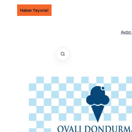
İçeriğe
Haber Yayınla!
geç
Aydın