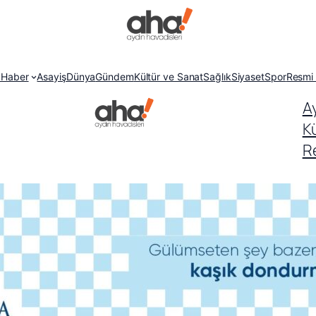
 Haber
Asayiş
Dünya
Gündem
Kültür ve Sanat
Sağlık
Siyaset
Spor
Resmi 
A
K
Re