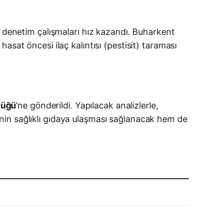
Facebook
n denetim çalışmaları hız kazandı. Buharkent
hasat öncesi ilaç kalıntısı (pestisit) taraması
X (Twitter)
WhatsApp
Telegram
lüğü
’ne gönderildi. Yapılacak analizlerle,
icinin sağlıklı gıdaya ulaşması sağlanacak hem de
LinkedIn
E-posta