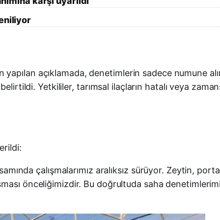
anımına karşı uyarıldı
eniliyor
apılan açıklamada, denetimlerin sadece numune alımıy
elirtildi. Yetkililer, tarımsal ilaçların hatalı veya zam
rildi:
amında çalışmalarımız aralıksız sürüyor. Zeytin, port
ulaşması önceliğimizdir. Bu doğrultuda saha denetimleri