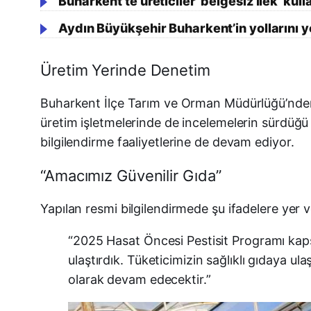
Buharkent’te üreticiler ’belgesiz ilek’ kull
Aydın Büyükşehir Buharkent’in yollarını y
Üretim Yerinde Denetim
Buharkent İlçe Tarım ve Orman Müdürlüğü’nden y
üretim işletmelerinde de incelemelerin sürdüğü b
bilgilendirme faaliyetlerine de devam ediyor.
“Amacımız Güvenilir Gıda”
Yapılan resmi bilgilendirmede şu ifadelere yer ve
“2025 Hasat Öncesi Pestisit Programı kaps
ulaştırdık. Tüketicimizin sağlıklı gıdaya 
olarak devam edecektir.”