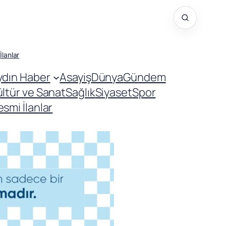
İlanlar
ydın Haber
Asayiş
Dünya
Gündem
ültür ve Sanat
Sağlık
Siyaset
Spor
smi İlanlar