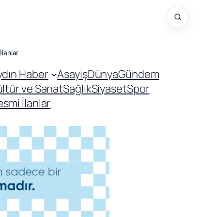
İlanlar
ydın Haber
Asayiş
Dünya
Gündem
ültür ve Sanat
Sağlık
Siyaset
Spor
smi İlanlar