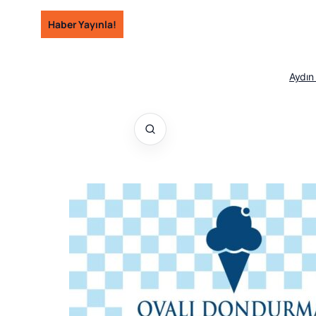
İçeriğe
Haber Yayınla!
geç
Aydın