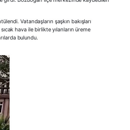
X (Twitter)
tülendi. Vatandaşların şaşkın bakışları
WhatsApp
ıcak hava ile birlikte yılanların üreme
rılarda bulundu.
Telegram
LinkedIn
E-posta