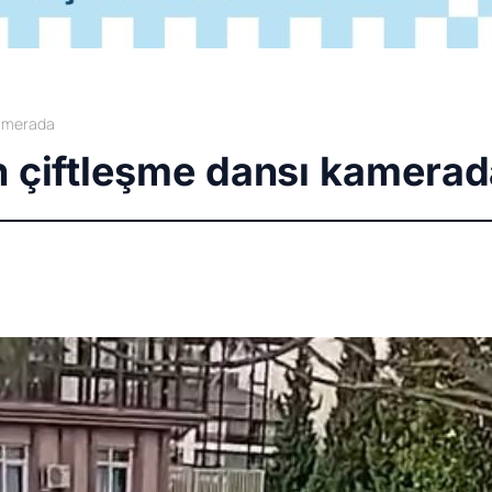
kamerada
n çiftleşme dansı kamera