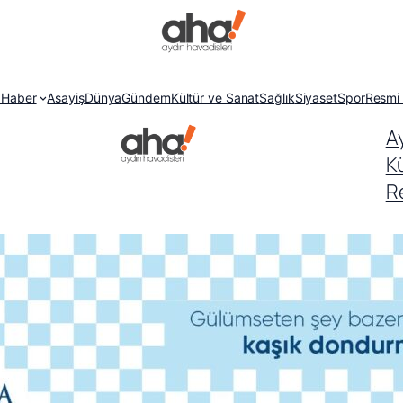
 Haber
Asayiş
Dünya
Gündem
Kültür ve Sanat
Sağlık
Siyaset
Spor
Resmi 
A
K
Re