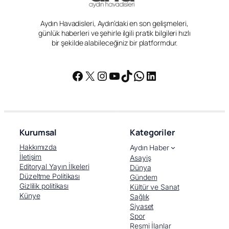
Aydın Havadisleri, Aydın’daki en son gelişmeleri,
günlük haberleri ve şehirle ilgili pratik bilgileri hızlı
bir şekilde alabileceğiniz bir platformdur.
Facebook
X
Instagram
YouTube
TikTok
WhatsApp
LinkedIn
Kurumsal
Kategoriler
Hakkımızda
Aydın Haber
İletişim
Asayiş
Editoryal Yayın İlkeleri
Dünya
Düzeltme Politikası
Gündem
Gizlilik politikası
Kültür ve Sanat
Künye
Sağlık
Siyaset
Spor
Resmi İlanlar