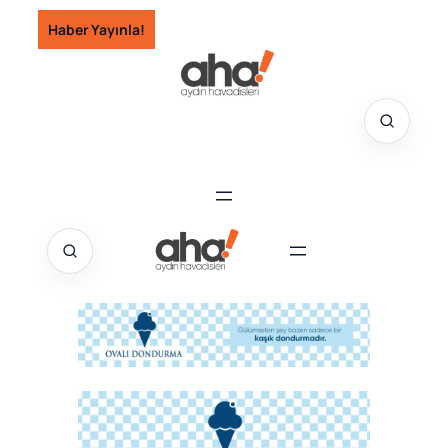
İçeriğe
Haber Yayınla!
geç