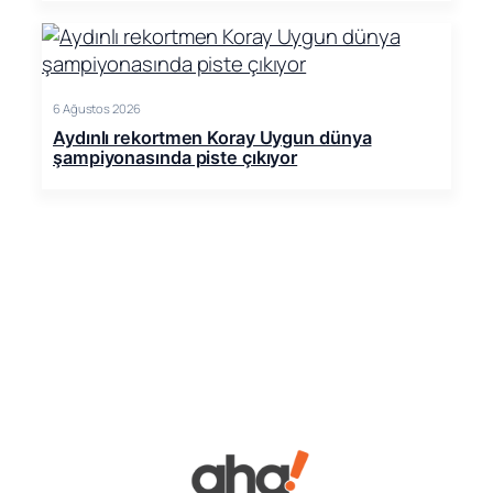
6 Ağustos 2026
Aydınlı rekortmen Koray Uygun dünya
şampiyonasında piste çıkıyor