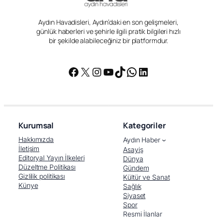
Aydın Havadisleri, Aydın’daki en son gelişmeleri,
günlük haberleri ve şehirle ilgili pratik bilgileri hızlı
bir şekilde alabileceğiniz bir platformdur.
Facebook
X
Instagram
YouTube
TikTok
WhatsApp
LinkedIn
Kurumsal
Kategoriler
Hakkımızda
Aydın Haber
İletişim
Asayiş
Editoryal Yayın İlkeleri
Dünya
Düzeltme Politikası
Gündem
Gizlilik politikası
Kültür ve Sanat
Künye
Sağlık
Siyaset
Spor
Resmi İlanlar