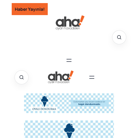
İçeriğe
Haber Yayınla!
geç