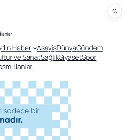
İlanlar
ydın Haber
Asayiş
Dünya
Gündem
ültür ve Sanat
Sağlık
Siyaset
Spor
smi İlanlar