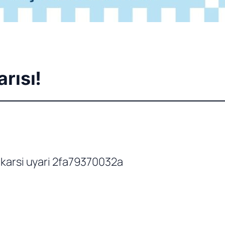
rısı!