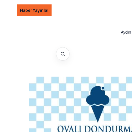
İçeriğe
Haber Yayınla!
geç
Aydın