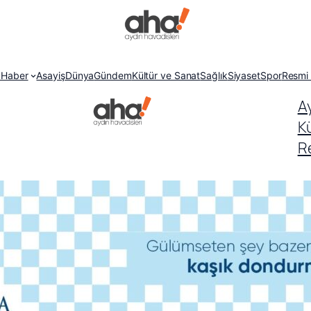
 Haber
Asayiş
Dünya
Gündem
Kültür ve Sanat
Sağlık
Siyaset
Spor
Resmi 
A
K
Re