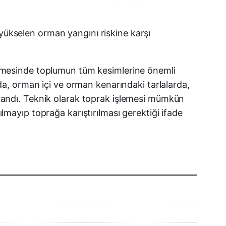
Facebook
 yükselen orman yangını riskine karşı
X (Twitter)
nmesinde toplumun tüm kesimlerine önemli
WhatsApp
mada, orman içi ve orman kenarındaki tarlalarda,
gulandı. Teknik olarak toprak işlemesi mümkün
Telegram
ılmayıp toprağa karıştırılması gerektiği ifade
LinkedIn
E-posta