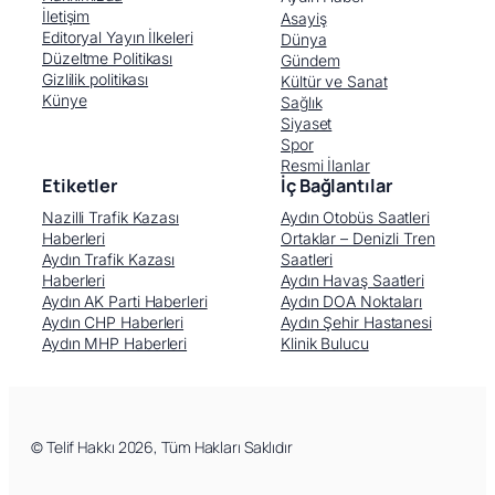
İletişim
Asayiş
Editoryal Yayın İlkeleri
Dünya
Düzeltme Politikası
Gündem
Gizlilik politikası
Kültür ve Sanat
Künye
Sağlık
Siyaset
Spor
Resmi İlanlar
Etiketler
İç Bağlantılar
Nazilli Trafik Kazası
Aydın Otobüs Saatleri
Haberleri
Ortaklar – Denizli Tren
Aydın Trafik Kazası
Saatleri
Haberleri
Aydın Havaş Saatleri
Aydın AK Parti Haberleri
Aydın DOA Noktaları
Aydın CHP Haberleri
Aydın Şehir Hastanesi
Aydın MHP Haberleri
Klinik Bulucu
Facebook
X (Twitter)
WhatsApp
Telegram
© Telif Hakkı 2026, Tüm Hakları Saklıdır
LinkedIn
E-posta