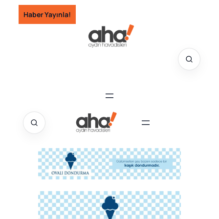
İçeriğe
Haber Yayınla!
geç