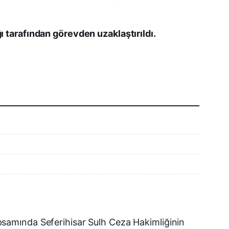
Facebook
 tarafından görevden uzaklaştırıldı.
X (Twitter)
WhatsApp
Telegram
LinkedIn
E-posta
samında Seferihisar Sulh Ceza Hakimliğinin