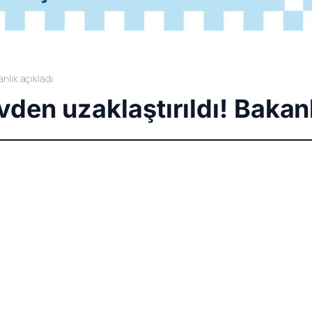
nlık açıkladı
den uzaklaştırıldı! Bakanl