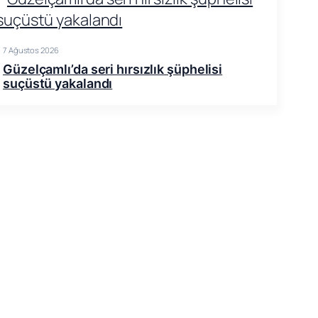
7 Ağustos 2026
Güzelçamlı’da seri hırsızlık şüphelisi
suçüstü yakalandı