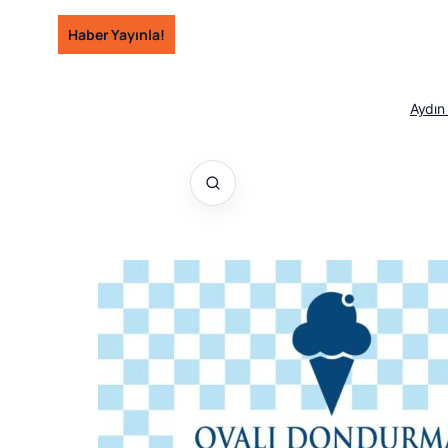
İçeriğe
Haber Yayınla!
geç
Aydın