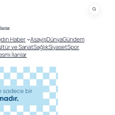
İlanlar
ydın Haber
Asayiş
Dünya
Gündem
ültür ve Sanat
Sağlık
Siyaset
Spor
smi İlanlar