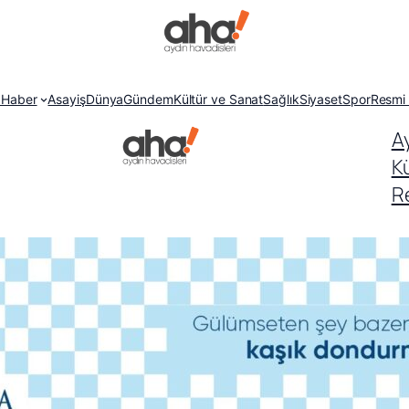
 Haber
Asayiş
Dünya
Gündem
Kültür ve Sanat
Sağlık
Siyaset
Spor
Resmi 
A
K
Re