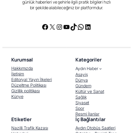
günlük haberleri ve şehirle ilgili pratik bilgileri hızlı
bir şekilde alabileceğiniz bir platformdur.
Facebook
X
Instagram
YouTube
TikTok
WhatsApp
LinkedIn
Kurumsal
Kategoriler
Hakkımızda
Aydın Haber
İletişim
Asayiş
Editoryal Yayın İlkeleri
Dünya
Düzeltme Politikası
Gündem
Gizlilik politikası
Kültür ve Sanat
Künye
Sağlık
Siyaset
Spor
Resmi İlanlar
Etiketler
İç Bağlantılar
Nazilli Trafik Kazası
Aydın Otobüs Saatleri