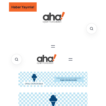
İçeriğe
Haber Yayınla!
geç