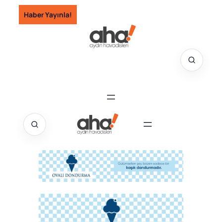
İçeriğe
Haber Yayınla!
geç