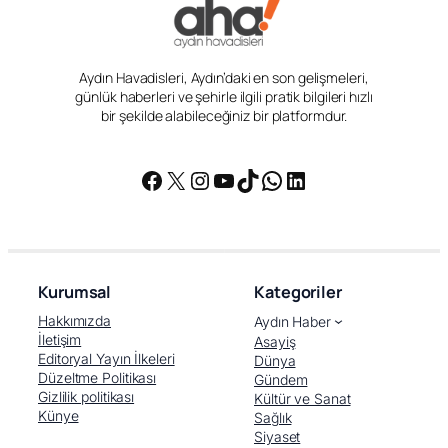
Aydın Havadisleri, Aydın’daki en son gelişmeleri,
günlük haberleri ve şehirle ilgili pratik bilgileri hızlı
bir şekilde alabileceğiniz bir platformdur.
Facebook
X
Instagram
YouTube
TikTok
WhatsApp
LinkedIn
Kurumsal
Kategoriler
Hakkımızda
Aydın Haber
İletişim
Asayiş
Editoryal Yayın İlkeleri
Dünya
Düzeltme Politikası
Gündem
Gizlilik politikası
Kültür ve Sanat
Künye
Sağlık
Siyaset