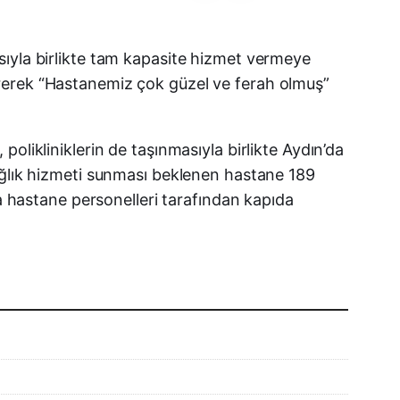
Facebook
sıyla birlikte tam kapasite hizmet vermeye
irerek “Hastanemiz çok güzel ve ferah olmuş”
X (Twitter)
WhatsApp
olikliniklerin de taşınmasıyla birlikte Aydın’da
sağlık hizmeti sunması beklenen hastane 189
Telegram
da hastane personelleri tarafından kapıda
LinkedIn
E-posta