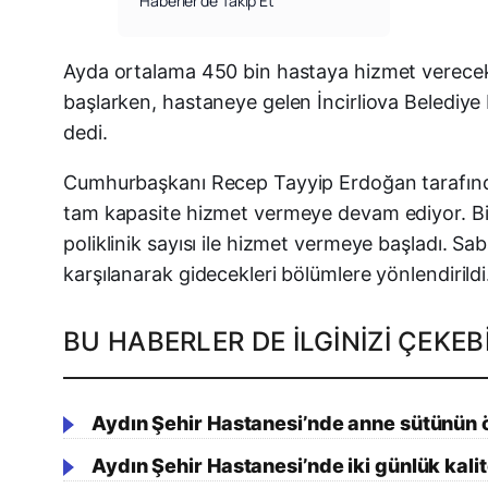
Haberler’de Takip Et
Ayda ortalama 450 bin hastaya hizmet verecek o
başlarken, hastaneye gelen İncirliova Belediy
dedi.
Cumhurbaşkanı Recep Tayyip Erdoğan tarafından r
tam kapasite hizmet vermeye devam ediyor. Bin 
poliklinik sayısı ile hizmet vermeye başladı. S
karşılanarak gidecekleri bölümlere yönlendirildi
BU HABERLER DE İLGINIZI ÇEKEBI
Aydın Şehir Hastanesi’nde anne sütünün 
Aydın Şehir Hastanesi’nde iki günlük kali