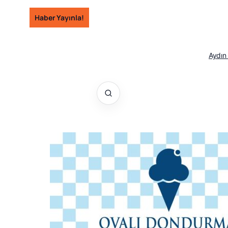
İçeriğe
Haber Yayınla!
geç
Aydın