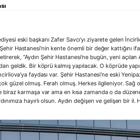
ası
iyesi eski başkanı Zafer Savcı’yı ziyarete gelen İncir
ehir Hastanesi’nin kente önemli bir değer kattığını if
rerek, “Aydın Şehir Hastanesi’ne bugün, yeni açılan 
an geldik. Bir köprü kalmış yapılacak. O köprüde yapılı
ncirliova’ya faydası var. Şehir Hastanesi’ne eski Yenip
çok güzel olmuş. Ferah olmuş. Herkes ilgileniyor. Sağ 
yle biraz karmaşa var ama en kısa zamanda o da düzene
ınımıza hayırlı olsun. Aydın değişen ve gelişen bir il. He