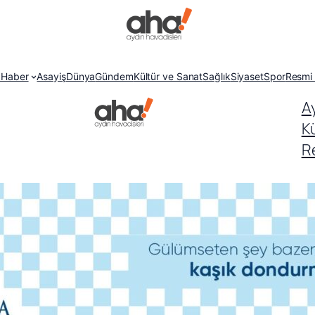
 Haber
Asayiş
Dünya
Gündem
Kültür ve Sanat
Sağlık
Siyaset
Spor
Resmi 
A
K
Re