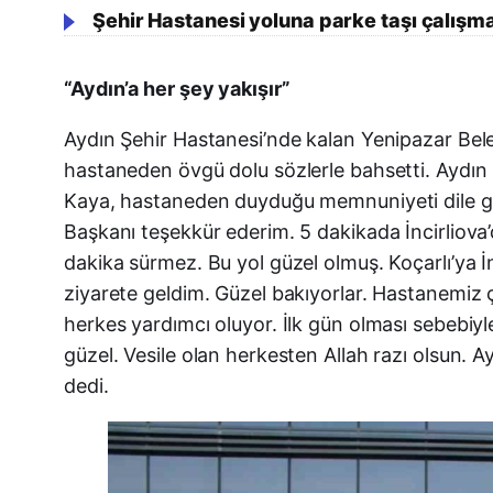
Şehir Hastanesi yoluna parke taşı çalışm
“Aydın’a her şey yakışır”
Aydın Şehir Hastanesi’nde kalan Yenipazar Beled
hastaneden övgü dolu sözlerle bahsetti. Aydın Ş
Kaya, hastaneden duyduğu memnuniyeti dile geti
Başkanı teşekkür ederim. 5 dakikada İncirliova’d
dakika sürmez. Bu yol güzel olmuş. Koçarlı’ya İ
ziyarete geldim. Güzel bakıyorlar. Hastanemiz 
herkes yardımcı oluyor. İlk gün olması sebebi
güzel. Vesile olan herkesten Allah razı olsun. Ayd
dedi.