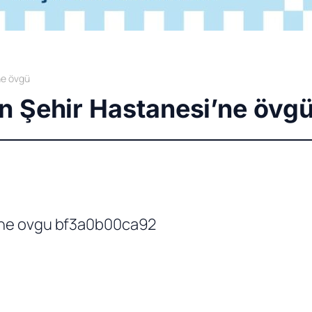
ne övgü
n Şehir Hastanesi’ne övg