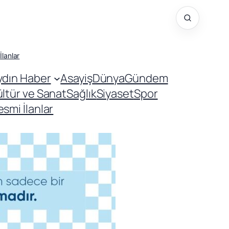
İlanlar
ydın Haber
Asayiş
Dünya
Gündem
ültür ve Sanat
Sağlık
Siyaset
Spor
smi İlanlar