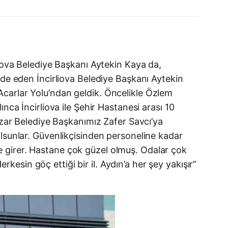
liova Belediye Başkanı Aytekin Kaya da,
ade eden İncirliova Belediye Başkanı Aytekin
Acarlar Yolu’ndan geldik. Öncelikle Özlem
nca İncirliova ile Şehir Hastanesi arası 10
azar Belediye Başkanımız Zafer Savcı’ya
olsunlar. Güvenlikçisinden personeline kadar
 girer. Hastane çok güzel olmuş. Odalar çok
rkesin göç ettiği bir il. Aydın’a her şey yakışır”