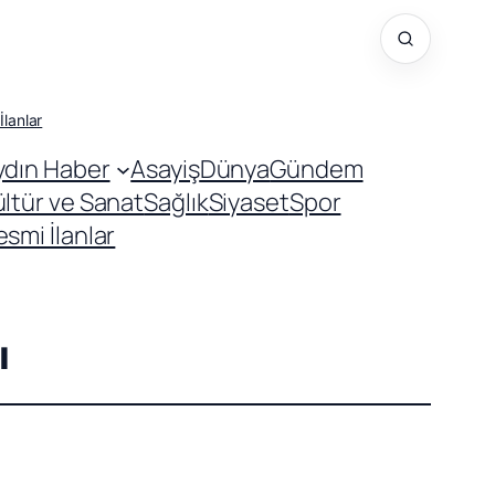
İlanlar
ydın Haber
Asayiş
Dünya
Gündem
ültür ve Sanat
Sağlık
Siyaset
Spor
smi İlanlar
ı