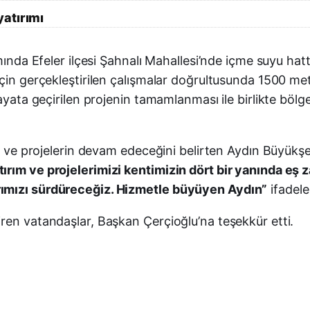
atırımı
ında Efeler ilçesi Şahnalı Mahallesi’nde içme suyu hattı
için gerçekleştirilen çalışmalar doğrultusunda 1500 m
ayata geçirilen projenin tamamlanması ile birlikte bölg
rım ve projelerin devam edeceğini belirten Aydın Büyük
rım ve projelerimizi kentimizin dört bir yanında eş z
rımızı sürdüreceğiz. Hizmetle büyüyen Aydın”
ifadeler
ren vatandaşlar, Başkan Çerçioğlu’na teşekkür etti.