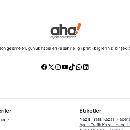
n gelişmeleri, günlük haberleri ve şehirle ilgili pratik bilgileri hızlı bir şek
Facebook
X
Instagram
YouTube
TikTok
WhatsApp
LinkedIn
riler
Etiketler
Nazilli Trafik Kazası Haberle
ber
Aydın Trafik Kazası Haberle