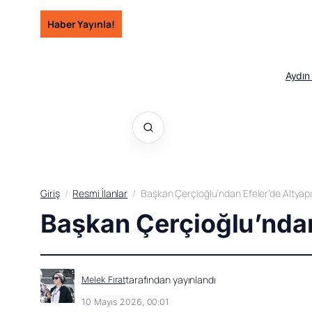
İçeriğe
Haber Yayınla!
geç
Aydın
Giriş
Resmi İlanlar
Başkan Çerçioğlu’ndan Efeler’de Altyapı 
Başkan Çerçioğlu’ndan 
tarafından yayınlandı
Melek Fırat
10 Mayıs 2026, 00:01