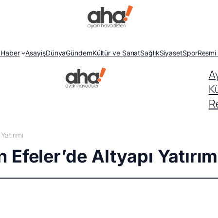
 Haber
Asayiş
Dünya
Gündem
Kültür ve Sanat
Sağlık
Siyaset
Spor
Resmi 
A
K
Re
Yatırımı
Efeler’de Altyapı Yatırım