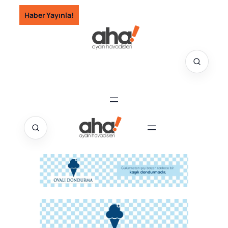
İçeriğe
Haber Yayınla!
geç