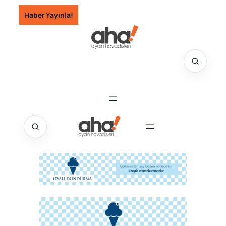
İçeriğe
Haber Yayınla!
geç