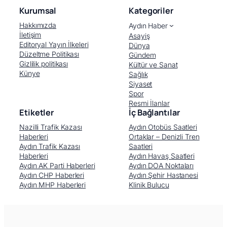
Kurumsal
Kategoriler
Hakkımızda
Aydın Haber
İletişim
Asayiş
Editoryal Yayın İlkeleri
Dünya
Düzeltme Politikası
Gündem
Gizlilik politikası
Kültür ve Sanat
Künye
Sağlık
Siyaset
Spor
Resmi İlanlar
Etiketler
İç Bağlantılar
Nazilli Trafik Kazası
Aydın Otobüs Saatleri
Haberleri
Ortaklar – Denizli Tren
Aydın Trafik Kazası
Saatleri
Haberleri
Aydın Havaş Saatleri
Aydın AK Parti Haberleri
Aydın DOA Noktaları
Aydın CHP Haberleri
Aydın Şehir Hastanesi
Aydın MHP Haberleri
Klinik Bulucu
Facebook
X (Twitter)
WhatsApp
Telegram