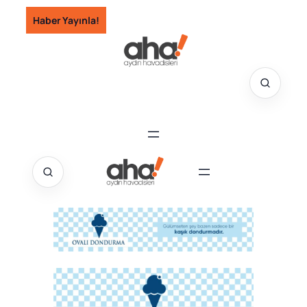
İçeriğe
Haber Yayınla!
geç