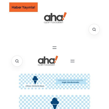
İçeriğe
Haber Yayınla!
geç