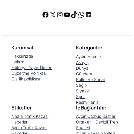
Facebook
X
Instagram
YouTube
TikTok
WhatsApp
LinkedIn
Kurumsal
Kategoriler
Hakkımızda
Aydın Haber
İletişim
Asayiş
Editoryal Yayın İlkeleri
Dünya
Düzeltme Politikası
Gündem
Gizlilik politikası
Kültür ve Sanat
Sağlık
Siyaset
Spor
Resmi İlanlar
Etiketler
İç Bağlantılar
Nazilli Trafik Kazası
Aydın Otobüs Saatleri
Haberleri
Ortaklar – Denizli Tren
Aydın Trafik Kazası
Saatleri
Haberleri
Aydın Havaş Saatleri