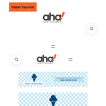
İçeriğe
Haber Yayınla!
geç