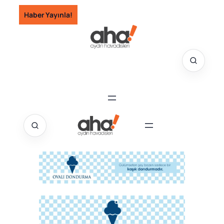
İçeriğe
Haber Yayınla!
geç