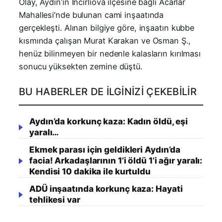
Olay, Aydın’ın İncirliova ilçesine bağlı Acarlar
Mahallesi’nde bulunan cami inşaatında
gerçekleşti. Alınan bilgiye göre, inşaatın kubbe
kısmında çalışan Murat Karakan ve Osman Ş.,
henüz bilinmeyen bir nedenle kalasların kırılması
sonucu yüksekten zemine düştü.
BU HABERLER DE İLGINIZI ÇEKEBILIR
Aydın’da korkunç kaza: Kadın öldü, eşi
yaralı…
Ekmek parası için geldikleri Aydın’da
facia! Arkadaşlarının 1’i öldü 1’i ağır yaralı:
Kendisi 10 dakika ile kurtuldu
ADÜ inşaatında korkunç kaza: Hayati
tehlikesi var