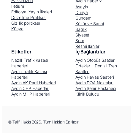
Hakkımızda
Aydın Haber
İletişim
Asayiş
Editoryal Yayın İlkeleri
Dünya
Düzeltme Politikası
Gündem
Gizlilik politikası
Kültür ve Sanat
Künye
Sağlık
Siyaset
Spor
Resmi İlanlar
Etiketler
İç Bağlantılar
Nazilli Trafik Kazası
Aydın Otobüs Saatleri
Haberleri
Ortaklar – Denizli Tren
Aydın Trafik Kazası
Saatleri
Haberleri
Aydın Havaş Saatleri
Aydın AK Parti Haberleri
Aydın DOA Noktaları
Aydın CHP Haberleri
Aydın Şehir Hastanesi
Aydın MHP Haberleri
Klinik Bulucu
Facebook
X (Twitter)
WhatsApp
Telegram
© Telif Hakkı 2026, Tüm Hakları Saklıdır
LinkedIn
E-posta