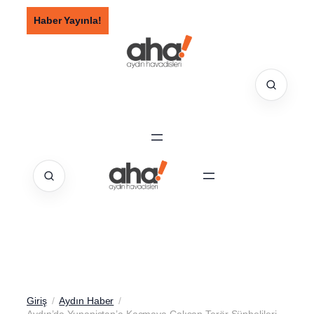
İçeriğe
Haber Yayınla!
geç
Giriş
Aydın Haber
Aydın’da Yunanistan’a Kaçmaya Çalışan Terör Şüphelileri