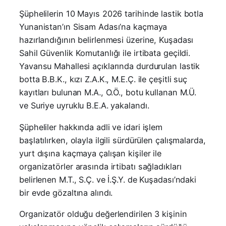
Şüphelilerin 10 Mayıs 2026 tarihinde lastik botla
Yunanistan’ın Sisam Adası’na kaçmaya
hazırlandığının belirlenmesi üzerine, Kuşadası
Sahil Güvenlik Komutanlığı ile irtibata geçildi.
Yavansu Mahallesi açıklarında durdurulan lastik
botta B.B.K., kızı Z.A.K., M.E.Ç. ile çeşitli suç
kayıtları bulunan M.A., O.Ö., botu kullanan M.Ü.
ve Suriye uyruklu B.E.A. yakalandı.
Şüpheliler hakkında adli ve idari işlem
başlatılırken, olayla ilgili sürdürülen çalışmalarda,
yurt dışına kaçmaya çalışan kişiler ile
organizatörler arasında irtibatı sağladıkları
belirlenen M.T., S.Ç. ve İ.Ş.Y. de Kuşadası’ndaki
bir evde gözaltına alındı.
Organizatör olduğu değerlendirilen 3 kişinin