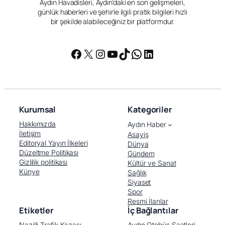
Aydın Havadisleri, Aydın’daki en son gelişmeleri,
günlük haberleri ve şehirle ilgili pratik bilgileri hızlı
bir şekilde alabileceğiniz bir platformdur.
Facebook
X
Instagram
YouTube
TikTok
WhatsApp
LinkedIn
Kurumsal
Kategoriler
Hakkımızda
Aydın Haber
İletişim
Asayiş
Editoryal Yayın İlkeleri
Dünya
Düzeltme Politikası
Gündem
Gizlilik politikası
Kültür ve Sanat
Künye
Sağlık
Siyaset
Spor
Resmi İlanlar
Etiketler
İç Bağlantılar
Nazilli Trafik Kazası
Aydın Otobüs Saatleri