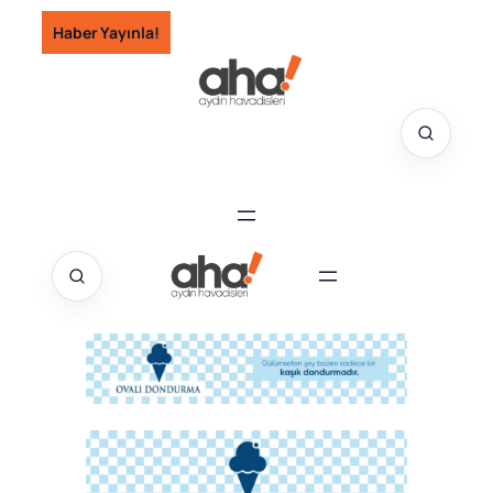
İçeriğe
Haber Yayınla!
geç