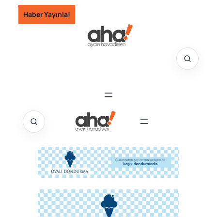
İçeriğe
Haber Yayınla!
geç