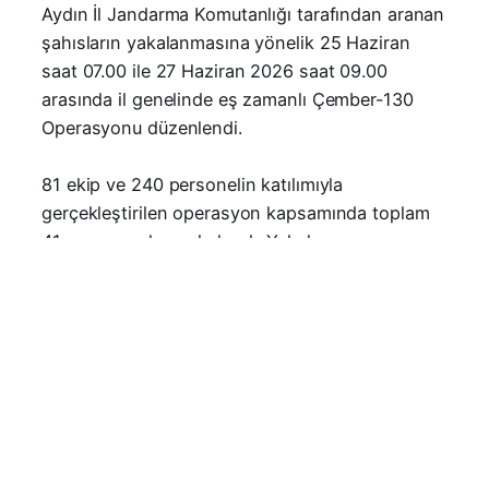
Aydın İl Jandarma Komutanlığı tarafından aranan
şahısların yakalanmasına yönelik 25 Haziran
saat 07.00 ile 27 Haziran 2026 saat 09.00
Facebook
Facebook
X (Twitter)
X (Twitter)
arasında il genelinde eş zamanlı Çember-130
Operasyonu düzenlendi.
WhatsApp
WhatsApp
Telegram
Telegram
81 ekip ve 240 personelin katılımıyla
LinkedIn
LinkedIn
E-posta
E-posta
gerçekleştirilen operasyon kapsamında toplam
41 aranan şahıs yakalandı. Yakalanan
şahıslardan 11’inin 0-2 yıl, 12’sinin 2-5 yıl, 6’sının
ise 5-10 yıl arasında kesinleşmiş hapis cezasıyla
arandığı öğrenildi.
Operasyonda yakalananlar arasında uyuşturucu
suçundan aranan 8, yağma suçundan aranan 5,
dolandırıcılık suçundan aranan 5, hırsızlık
suçundan aranan 2 ve çeşitli diğer suçlardan