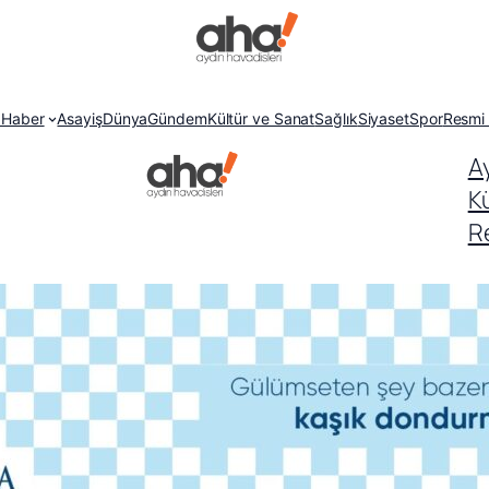
 Haber
Asayiş
Dünya
Gündem
Kültür ve Sanat
Sağlık
Siyaset
Spor
Resmi 
A
K
Re