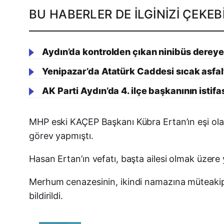
BU HABERLER DE İLGINIZI ÇEKEBI
Aydın’da kontrolden çıkan ninibüs dereye
Yenipazar’da Atatürk Caddesi sıcak asfal
AK Parti Aydın’da 4. ilçe başkanının istifas
MHP eski KAÇEP Başkanı Kübra Ertan’ın eşi olan
görev yapmıştı.
Hasan Ertan’ın vefatı, başta ailesi olmak üzer
Merhum cenazesinin, ikindi namazına müteakip 
bildirildi.