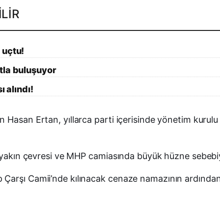
LIR
 uçtu!
tla buluşuyor
ı alındı!
 Hasan Ertan, yıllarca parti içerisinde yönetim kurulu
e yakın çevresi ve MHP camiasında büyük hüzne sebebiy
Çarşı Camii’nde kılınacak cenaze namazının ardından 