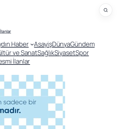
İlanlar
ydın Haber
Asayiş
Dünya
Gündem
ültür ve Sanat
Sağlık
Siyaset
Spor
smi İlanlar