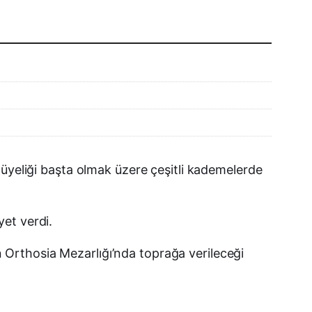
WhatsApp
Telegram
LinkedIn
E-posta
 üyeliği başta olmak üzere çeşitli kademelerde
et verdi.
Orthosia Mezarlığı’nda toprağa verileceği