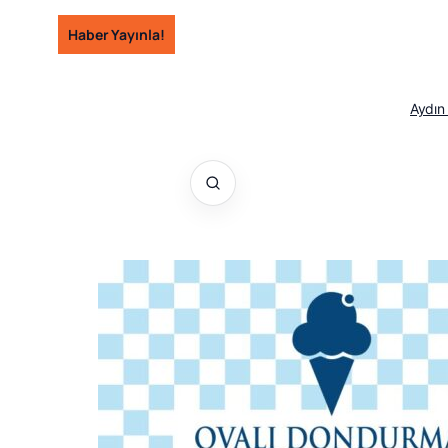
İçeriğe
Haber Yayınla!
geç
Aydın