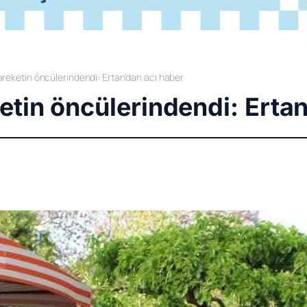
areketin öncülerindendi: Ertan’dan acı haber
etin öncülerindendi: Ertan