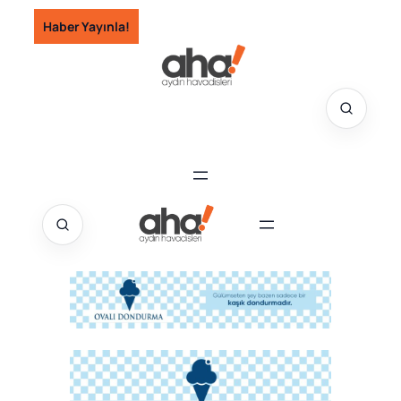
İçeriğe
Haber Yayınla!
geç