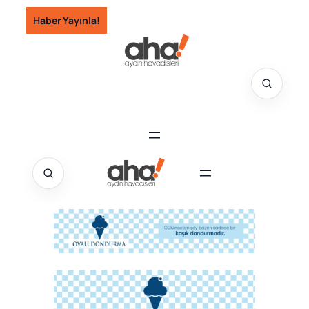
İçeriğe
Haber Yayınla!
geç