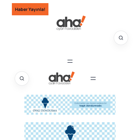
İçeriğe
Haber Yayınla!
geç