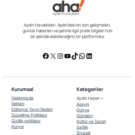
Aydın Havadisleri, Aydın’daki en son gelişmeleri,
günlük haberleri ve şehirle ilgili pratik bilgileri hızlı
bir şekilde alabileceğiniz bir platformdur.
Facebook
X
Instagram
YouTube
TikTok
WhatsApp
LinkedIn
Kurumsal
Kategoriler
Hakkımızda
Aydın Haber
İletişim
Asayiş
Editoryal Yayın İlkeleri
Dünya
Düzeltme Politikası
Gündem
Gizlilik politikası
Kültür ve Sanat
Künye
Sağlık
Siyaset