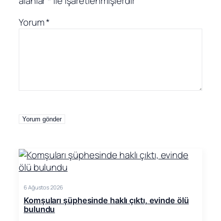
alanlar
*
ile işaretlenmişlerdir
Yorum
*
6 Ağustos 2026
Komşuları şüphesinde haklı çıktı, evinde ölü
bulundu