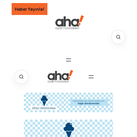
İçeriğe
Haber Yayınla!
geç