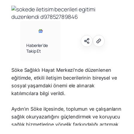
Haberler’de
Takip Et
Söke Sağlıklı Hayat Merkezi’nde düzenlenen
eğitimde, etkili iletişim becerilerinin bireysel ve
Facebook
Facebook
X (Twitter)
X (Twitter)
sosyal yaşamdaki önemi ele alınarak
katılımcılara bilgi verildi.
WhatsApp
WhatsApp
Telegram
Telegram
Aydın’ın Söke ilçesinde, toplumun ve çalışanların
LinkedIn
LinkedIn
E-posta
E-posta
sağlık okuryazarlığını güçlendirmek ve koruyucu
sağlık hizmetlerine yönelik farkındalığı artırmak
amacıyla iletişim becerileri eğitimi