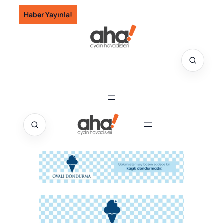
İçeriğe
Haber Yayınla!
geç