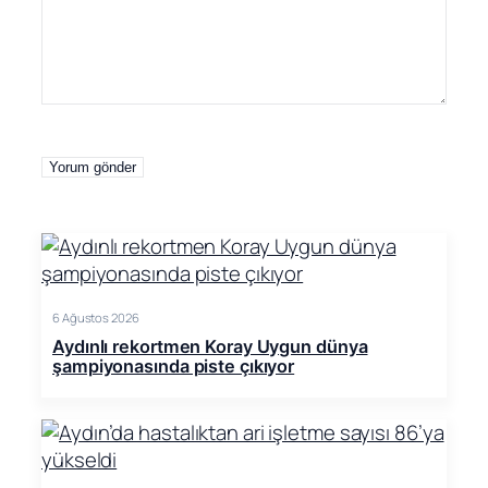
6 Ağustos 2026
Aydınlı rekortmen Koray Uygun dünya
şampiyonasında piste çıkıyor