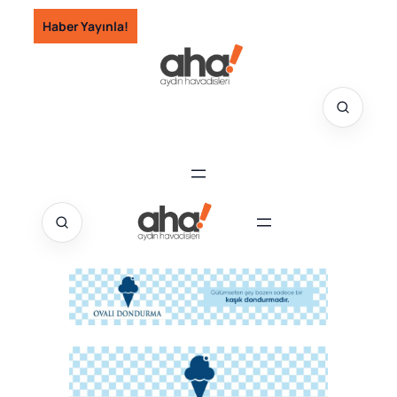
İçeriğe
Haber Yayınla!
geç