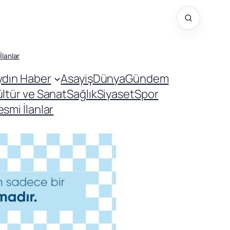
İlanlar
ydın Haber
Asayiş
Dünya
Gündem
ültür ve Sanat
Sağlık
Siyaset
Spor
smi İlanlar