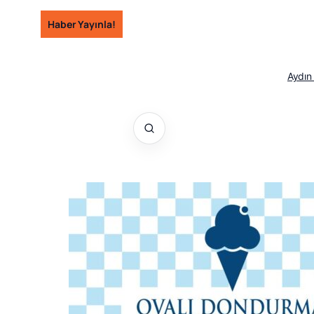
İçeriğe
Haber Yayınla!
geç
Aydın