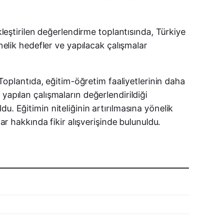
Facebook
kleştirilen değerlendirme toplantısında, Türkiye
nelik hedefler ve yapılacak çalışmalar
X (Twitter)
WhatsApp
 Toplantıda, eğitim-öğretim faaliyetlerinin daha
yapılan çalışmaların değerlendirildiği
Telegram
. Eğitimin niteliğinin artırılmasına yönelik
ar hakkında fikir alışverişinde bulunuldu.
LinkedIn
E-posta