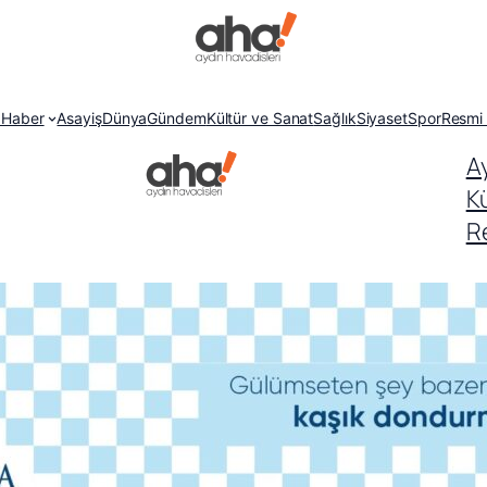
 Haber
Asayiş
Dünya
Gündem
Kültür ve Sanat
Sağlık
Siyaset
Spor
Resmi 
A
K
Re