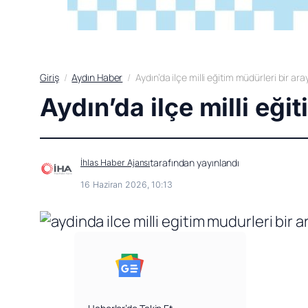
Giriş
Aydın Haber
Aydın’da ilçe milli eğitim müdürleri bir ara
Aydın’da ilçe milli eği
tarafından yayınlandı
İhlas Haber Ajansı
16 Haziran 2026, 10:13