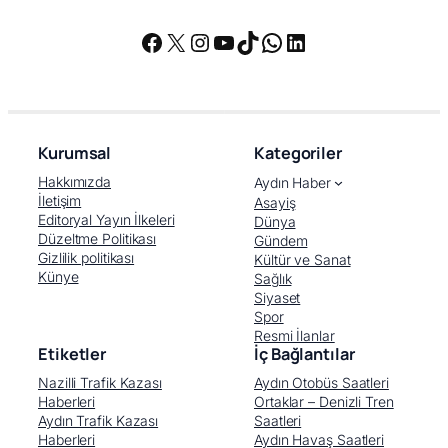
Facebook
X
Instagram
YouTube
TikTok
WhatsApp
LinkedIn
Kurumsal
Kategoriler
Hakkımızda
Aydın Haber
İletişim
Asayiş
Editoryal Yayın İlkeleri
Dünya
Düzeltme Politikası
Gündem
Gizlilik politikası
Kültür ve Sanat
Künye
Sağlık
Siyaset
Spor
Resmi İlanlar
Etiketler
İç Bağlantılar
Nazilli Trafik Kazası
Aydın Otobüs Saatleri
Haberleri
Ortaklar – Denizli Tren
Aydın Trafik Kazası
Saatleri
Haberleri
Aydın Havaş Saatleri