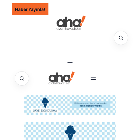
İçeriğe
Haber Yayınla!
geç