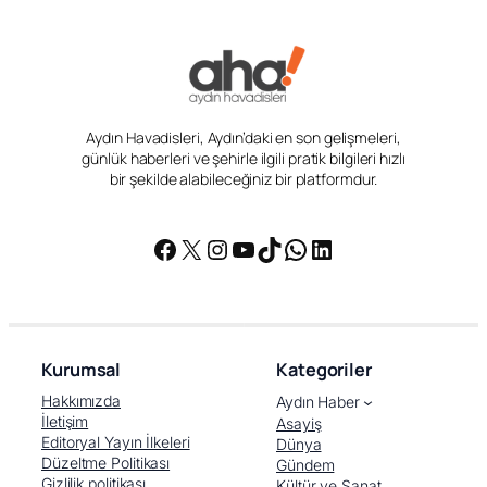
Aydın Havadisleri, Aydın’daki en son gelişmeleri,
günlük haberleri ve şehirle ilgili pratik bilgileri hızlı
bir şekilde alabileceğiniz bir platformdur.
Facebook
X
Instagram
YouTube
TikTok
WhatsApp
LinkedIn
Kurumsal
Kategoriler
Hakkımızda
Aydın Haber
İletişim
Asayiş
Editoryal Yayın İlkeleri
Dünya
Düzeltme Politikası
Gündem
Gizlilik politikası
Kültür ve Sanat