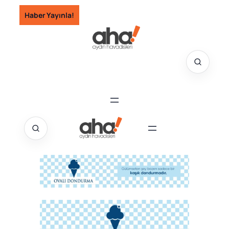
İçeriğe
Haber Yayınla!
geç