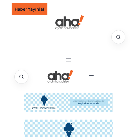
İçeriğe
Haber Yayınla!
geç