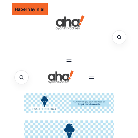
İçeriğe
Haber Yayınla!
geç