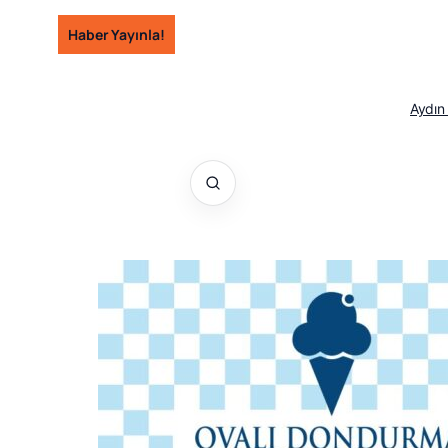
İçeriğe
Haber Yayınla!
geç
Aydın