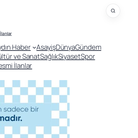
İlanlar
ydın Haber
Asayiş
Dünya
Gündem
ültür ve Sanat
Sağlık
Siyaset
Spor
smi İlanlar