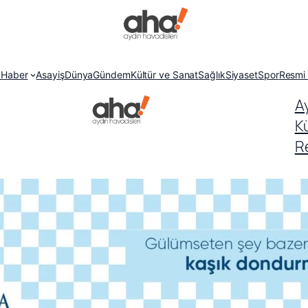
 Haber
Asayiş
Dünya
Gündem
Kültür ve Sanat
Sağlık
Siyaset
Spor
Resmi 
A
K
Re