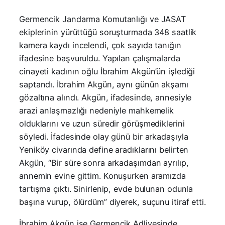
Germencik Jandarma Komutanlığı ve JASAT
ekiplerinin yürüttüğü soruşturmada 348 saatlik
kamera kaydı incelendi, çok sayıda tanığın
ifadesine başvuruldu. Yapılan çalışmalarda
cinayeti kadının oğlu İbrahim Akgün’ün işlediği
saptandı. İbrahim Akgün, aynı günün akşamı
gözaltına alındı. Akgün, ifadesinde, annesiyle
arazi anlaşmazlığı nedeniyle mahkemelik
olduklarını ve uzun süredir görüşmediklerini
söyledi. İfadesinde olay günü bir arkadaşıyla
Yeniköy civarında define aradıklarını belirten
Akgün, “Bir süre sonra arkadaşımdan ayrılıp,
annemin evine gittim. Konuşurken aramızda
tartışma çıktı. Sinirlenip, evde bulunan odunla
başına vurup, ölürdüm” diyerek, suçunu itiraf etti.
İbrahim Akgün ise Germencik Adliyesinde