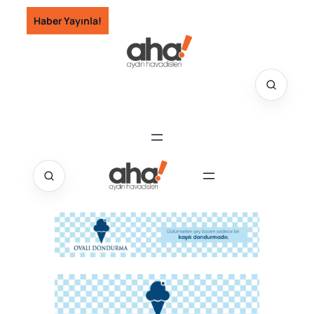
İçeriğe
Haber Yayınla!
geç