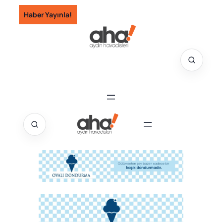
İçeriğe
Haber Yayınla!
geç