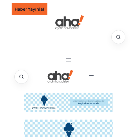
İçeriğe
Haber Yayınla!
geç