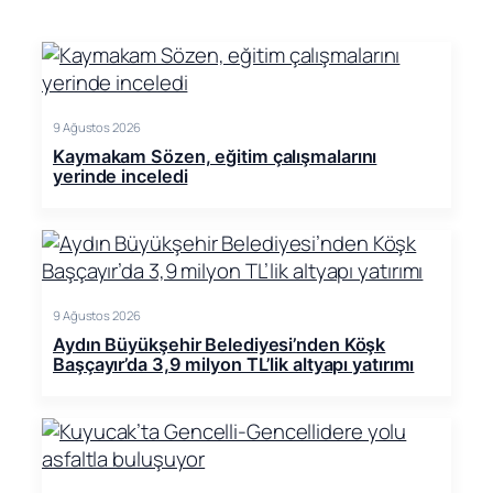
9 Ağustos 2026
Kaymakam Sözen, eğitim çalışmalarını
yerinde inceledi
9 Ağustos 2026
Aydın Büyükşehir Belediyesi’nden Köşk
Başçayır’da 3,9 milyon TL’lik altyapı yatırımı