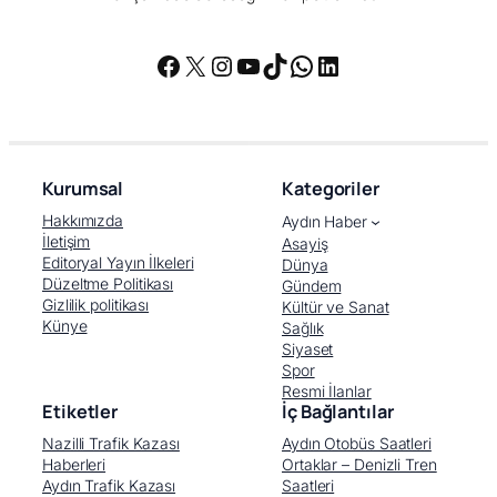
Facebook
X
Instagram
YouTube
TikTok
WhatsApp
LinkedIn
Kurumsal
Kategoriler
Hakkımızda
Aydın Haber
İletişim
Asayiş
Editoryal Yayın İlkeleri
Dünya
Düzeltme Politikası
Gündem
Gizlilik politikası
Kültür ve Sanat
Künye
Sağlık
Siyaset
Spor
Resmi İlanlar
Etiketler
İç Bağlantılar
Nazilli Trafik Kazası
Aydın Otobüs Saatleri
Haberleri
Ortaklar – Denizli Tren
Aydın Trafik Kazası
Saatleri