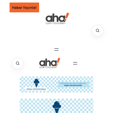
İçeriğe
Haber Yayınla!
geç