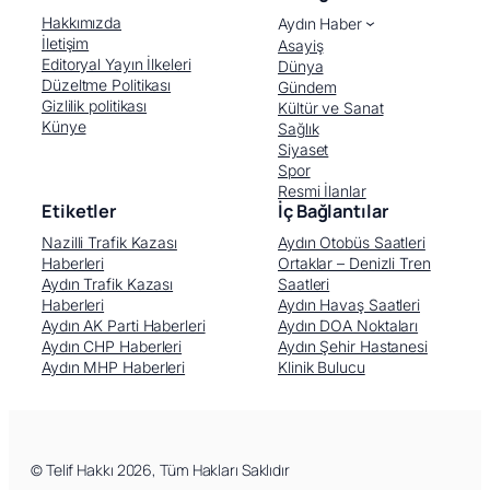
Hakkımızda
Aydın Haber
İletişim
Asayiş
Editoryal Yayın İlkeleri
Dünya
Düzeltme Politikası
Gündem
Gizlilik politikası
Kültür ve Sanat
Künye
Sağlık
Siyaset
Spor
Resmi İlanlar
Etiketler
İç Bağlantılar
Nazilli Trafik Kazası
Aydın Otobüs Saatleri
Haberleri
Ortaklar – Denizli Tren
Aydın Trafik Kazası
Saatleri
Haberleri
Aydın Havaş Saatleri
Aydın AK Parti Haberleri
Aydın DOA Noktaları
Aydın CHP Haberleri
Aydın Şehir Hastanesi
Aydın MHP Haberleri
Klinik Bulucu
Facebook
X (Twitter)
WhatsApp
Telegram
© Telif Hakkı 2026, Tüm Hakları Saklıdır