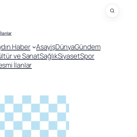
İlanlar
ydın Haber
Asayiş
Dünya
Gündem
ültür ve Sanat
Sağlık
Siyaset
Spor
smi İlanlar