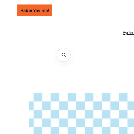
İçeriğe
Haber Yayınla!
geç
Aydın