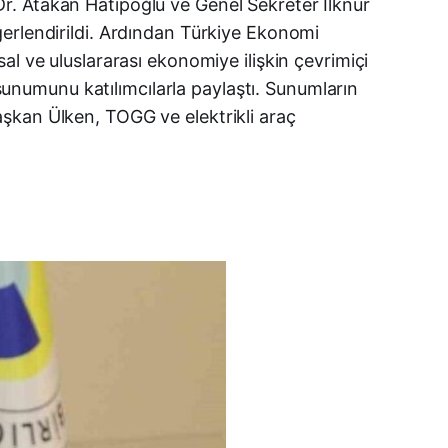
r. Atakan Hatipoğlu ve Genel Sekreter İlknur
Telegram
ğerlendirildi. Ardından Türkiye Ekonomi
LinkedIn
l ve uluslararası ekonomiye ilişkin çevrimiçi
 sunumunu katılımcılarla paylaştı. Sunumların
E-posta
şkan Ülken, TOGG ve elektrikli araç