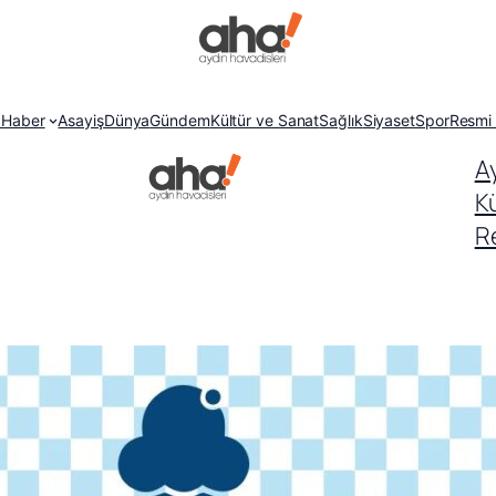
 Haber
Asayiş
Dünya
Gündem
Kültür ve Sanat
Sağlık
Siyaset
Spor
Resmi 
A
K
Re