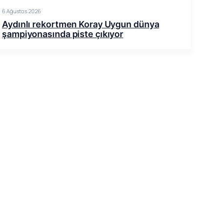
6 Ağustos 2026
Aydınlı rekortmen Koray Uygun dünya
şampiyonasında piste çıkıyor