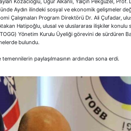
an Kozacıoğlu, Uğur Alkanlı, Yalçın Pekgüzel, Prof. D
münde Aydın ilindeki sosyal ve ekonomik gelişmeler de
mi Çalışmaları Program Direktörü Dr. Ali Çufadar, ulusa
takan Hatipoğlu, ulusal ve uluslararası ilişkiler konulu
(TOGG) Yönetim Kurulu Üyeliği görevini de sürdüren Ba
rmelerde bulundu.
e temennilerin paylaşılmasının ardından sona erdi.