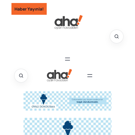
İçeriğe
Haber Yayınla!
geç