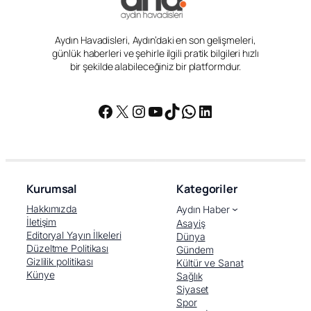
Aydın Havadisleri, Aydın’daki en son gelişmeleri,
günlük haberleri ve şehirle ilgili pratik bilgileri hızlı
bir şekilde alabileceğiniz bir platformdur.
Facebook
X
Instagram
YouTube
TikTok
WhatsApp
LinkedIn
Kurumsal
Kategoriler
Hakkımızda
Aydın Haber
İletişim
Asayiş
Editoryal Yayın İlkeleri
Dünya
Düzeltme Politikası
Gündem
Gizlilik politikası
Kültür ve Sanat
Künye
Sağlık
Siyaset
Spor