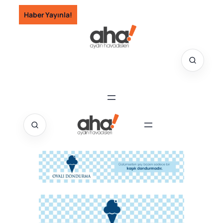
İçeriğe
Haber Yayınla!
geç