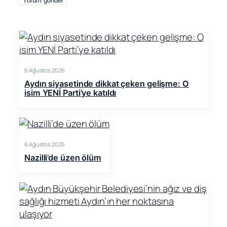
6 Ağustos 2026
Aydın siyasetinde dikkat çeken gelişme: O
isim YENİ Parti’ye katıldı
6 Ağustos 2026
Nazilli’de üzen ölüm