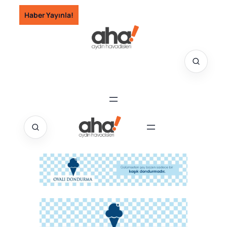
İçeriğe
Haber Yayınla!
geç