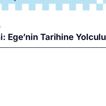
k
: Ege’nin Tarihine Yolcul