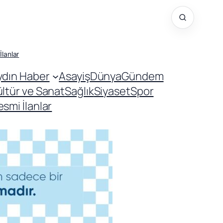
İlanlar
ydın Haber
Asayiş
Dünya
Gündem
ültür ve Sanat
Sağlık
Siyaset
Spor
smi İlanlar