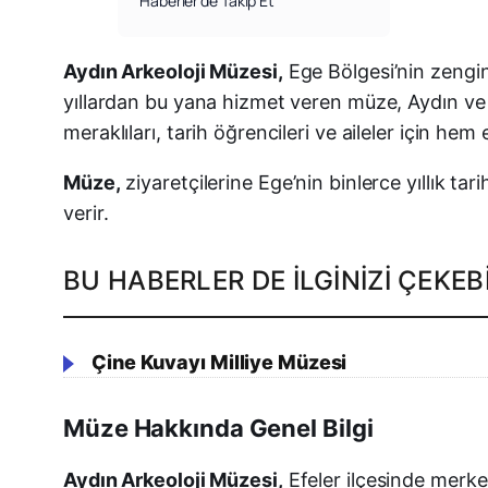
Haberler’de Takip Et
Aydın Arkeoloji Müzesi,
Ege Bölgesi’nin zengin 
yıllardan bu yana hizmet veren müze, Aydın ve 
meraklıları, tarih öğrencileri ve aileler için hem 
Müze,
ziyaretçilerine Ege’nin binlerce yıllık ta
verir.
BU HABERLER DE İLGINIZI ÇEKEBI
Çine Kuvayı Milliye Müzesi
Müze Hakkında Genel Bilgi
Aydın Arkeoloji Müzesi,
Efeler ilçesinde merkez