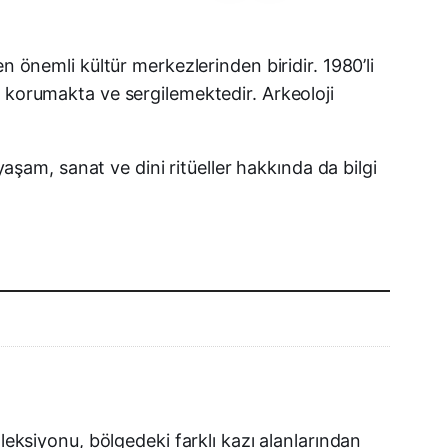
Facebook
n önemli kültür merkezlerinden biridir. 1980’li
e korumakta ve sergilemektedir. Arkeoloji
X (Twitter)
WhatsApp
yaşam, sanat ve dini ritüeller hakkında da bilgi
Telegram
LinkedIn
E-posta
leksiyonu, bölgedeki farklı kazı alanlarından