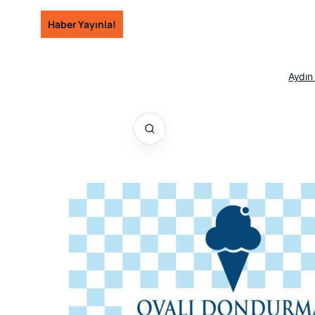
İçeriğe
Haber Yayınla!
geç
Aydın