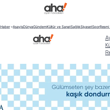
 Haber
Asayiş
Dünya
Gündem
Kültür ve Sanat
Sağlık
Siyaset
Spor
Resmi 
A
K
Re