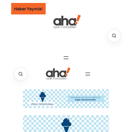
İçeriğe
Haber Yayınla!
geç