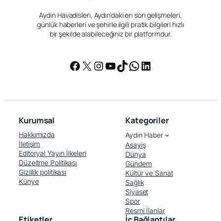
Aydın Havadisleri, Aydın’daki en son gelişmeleri,
günlük haberleri ve şehirle ilgili pratik bilgileri hızlı
bir şekilde alabileceğiniz bir platformdur.
Facebook
X
Instagram
YouTube
TikTok
WhatsApp
LinkedIn
Kurumsal
Kategoriler
Hakkımızda
Aydın Haber
İletişim
Asayiş
Editoryal Yayın İlkeleri
Dünya
Düzeltme Politikası
Gündem
Gizlilik politikası
Kültür ve Sanat
Künye
Sağlık
Siyaset
Spor
Resmi İlanlar
Etiketler
İç Bağlantılar