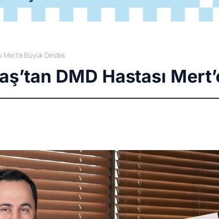
ı Mert’e Büyük Destek
taş’tan DMD Hastası Mert