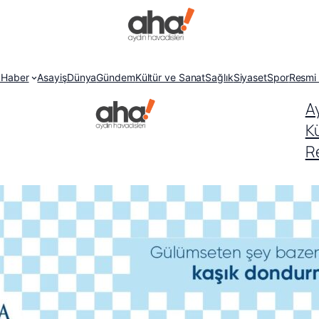
 Haber
Asayiş
Dünya
Gündem
Kültür ve Sanat
Sağlık
Siyaset
Spor
Resmi 
A
K
Re