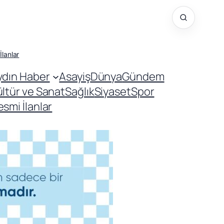
İlanlar
ydın Haber
Asayiş
Dünya
Gündem
ültür ve Sanat
Sağlık
Siyaset
Spor
smi İlanlar