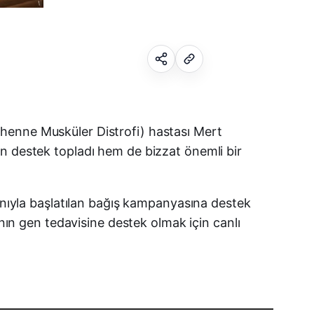
Facebook
henne Musküler Distrofi) hastası Mert
en destek topladı hem de bizzat önemli bir
X (Twitter)
WhatsApp
ganıyla başlatılan bağış kampanyasına destek
n gen tedavisine destek olmak için canlı
Telegram
LinkedIn
E-posta