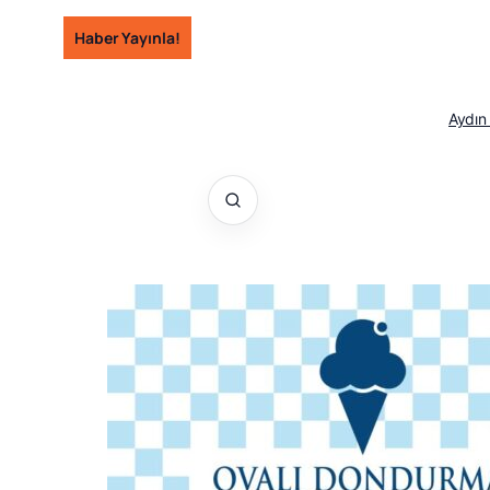
İçeriğe
Haber Yayınla!
geç
Aydın