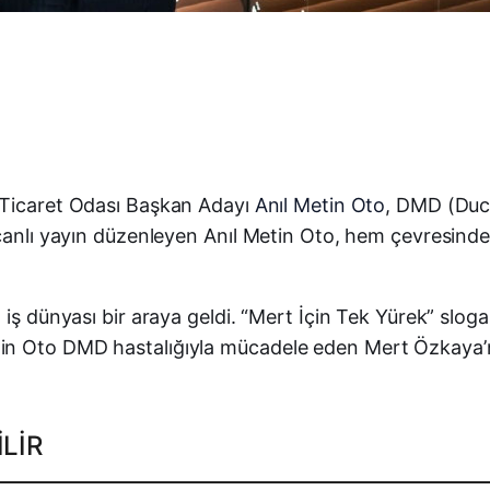
ı Ticaret Odası Başkan Adayı
Anıl Metin Oto
, DMD (Duc
 canlı yayın düzenleyen Anıl Metin Oto, hem çevresind
 iş dünyası bir araya geldi. “Mert İçin Tek Yürek” slo
in Oto DMD hastalığıyla mücadele eden Mert Özkaya’nı
LIR