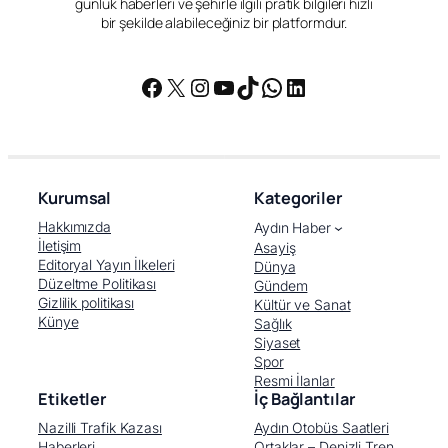
günlük haberleri ve şehirle ilgili pratik bilgileri hızlı
bir şekilde alabileceğiniz bir platformdur.
Facebook
X
Instagram
YouTube
TikTok
WhatsApp
LinkedIn
Kurumsal
Kategoriler
Hakkımızda
Aydın Haber
İletişim
Asayiş
Editoryal Yayın İlkeleri
Dünya
Düzeltme Politikası
Gündem
Gizlilik politikası
Kültür ve Sanat
Künye
Sağlık
Siyaset
Spor
Resmi İlanlar
Etiketler
İç Bağlantılar
Nazilli Trafik Kazası
Aydın Otobüs Saatleri
Haberleri
Ortaklar – Denizli Tren