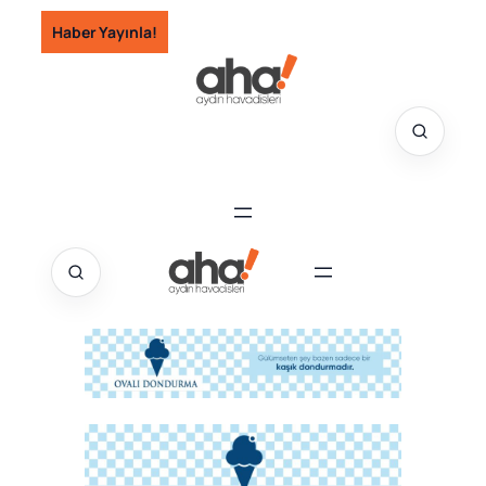
İçeriğe
Haber Yayınla!
geç