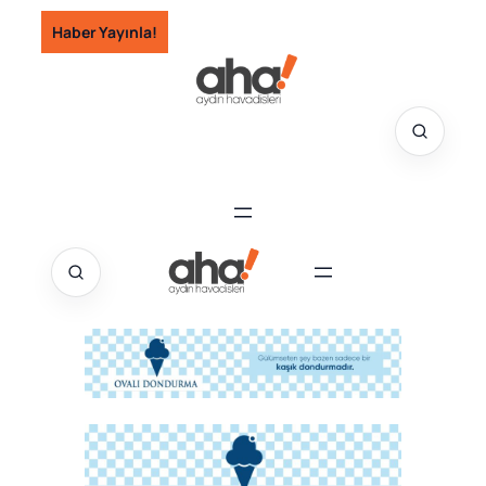
İçeriğe
Haber Yayınla!
geç