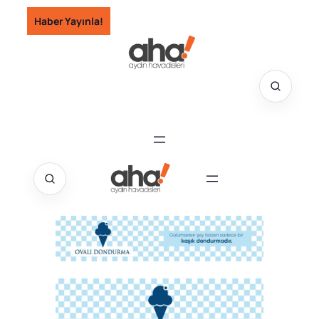
İçeriğe
Haber Yayınla!
geç