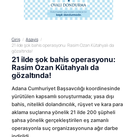
Giriş
Asayiş
21 ilde şok bahis operasyonu: Rasim Ozan Kütahyalı da
gözaltında!
21 ilde şok bahis operasyonu:
Rasim Ozan Kütahyalı da
gözaltında!
Adana Cumhuriyet Başsavcılığı koordinesinde
yürütülen kapsamlı soruşturmada; yasa dışı
bahis, nitelikli dolandırıcılık, rüşvet ve kara para
aklama suçlarına yönelik 21 ilde 200 şüpheli
şahsa yönelik gerçekleştirilen eş zamanlı
operasyonla suç organizasyonuna ağır darbe
indirildi.