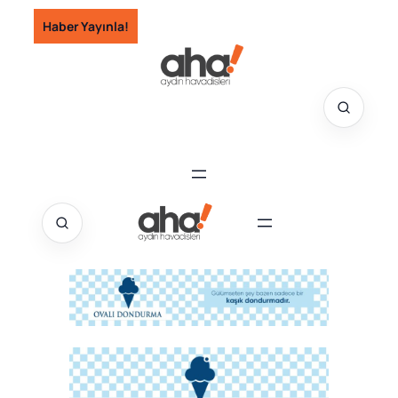
İçeriğe
Haber Yayınla!
geç