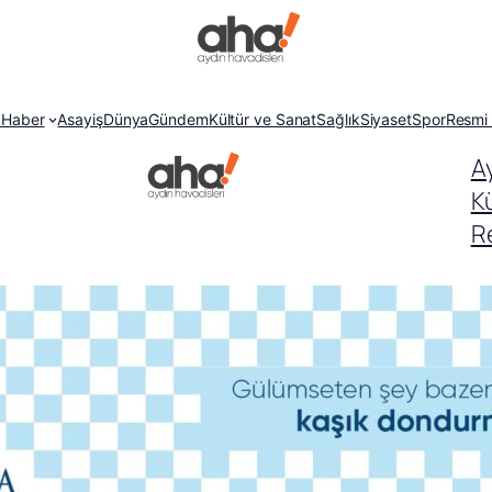
 Haber
Asayiş
Dünya
Gündem
Kültür ve Sanat
Sağlık
Siyaset
Spor
Resmi 
A
K
Re