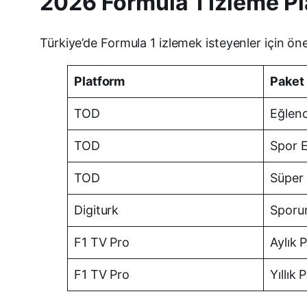
2026 Formula 1 İzleme Pl
Türkiye’de Formula 1 izlemek isteyenler için öne
Platform
Paket
TOD
Eğlenc
TOD
Spor 
TOD
Süper 
Digiturk
Sporun
F1 TV Pro
Aylık 
F1 TV Pro
Yıllık 