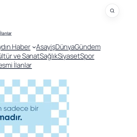
İlanlar
ydın Haber
Asayiş
Dünya
Gündem
ültür ve Sanat
Sağlık
Siyaset
Spor
smi İlanlar