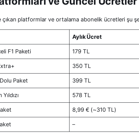
atformları ve Güncel Ücretler
 çıkan platformlar ve ortalama abonelik ücretleri şu şe
Aylık Ücret
eli F1 Paketi
179 TL
Extra+
350 TL
Dolu Paket
399 TL
 Yıldızı
578 TL
Paket
8,99 € (~310 TL)
Paket
–