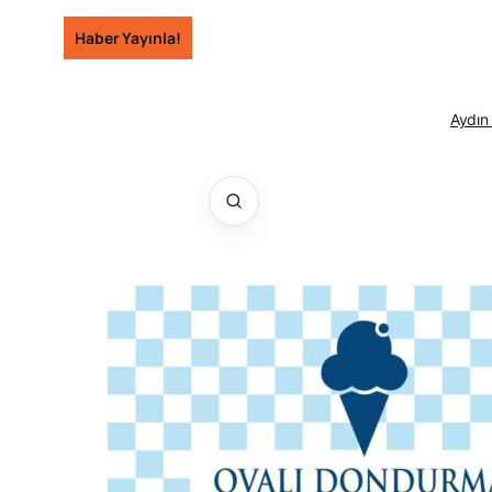
İçeriğe
Haber Yayınla!
geç
Aydın