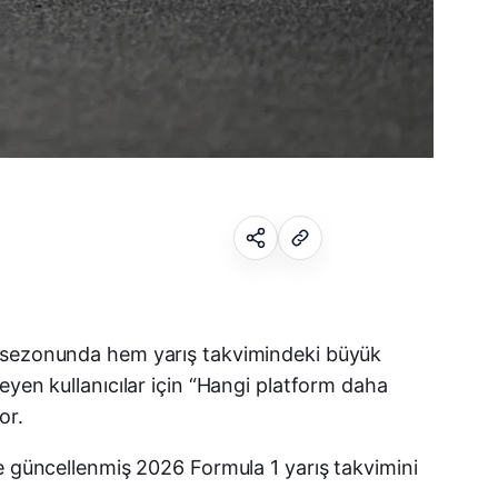
Facebook
26 sezonunda hem yarış takvimindeki büyük
eyen kullanıcılar için “Hangi platform daha
X (Twitter)
or.
WhatsApp
ve güncellenmiş 2026 Formula 1 yarış takvimini