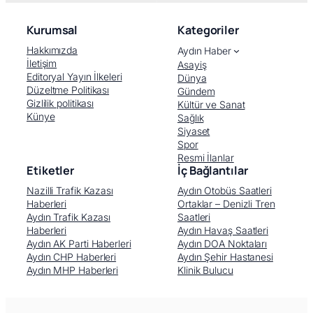
Kurumsal
Kategoriler
Hakkımızda
Aydın Haber
İletişim
Asayiş
Editoryal Yayın İlkeleri
Dünya
Düzeltme Politikası
Gündem
Gizlilik politikası
Kültür ve Sanat
Künye
Sağlık
Siyaset
Spor
Resmi İlanlar
Etiketler
İç Bağlantılar
Nazilli Trafik Kazası
Aydın Otobüs Saatleri
Haberleri
Ortaklar – Denizli Tren
Aydın Trafik Kazası
Saatleri
Haberleri
Aydın Havaş Saatleri
Aydın AK Parti Haberleri
Aydın DOA Noktaları
Aydın CHP Haberleri
Aydın Şehir Hastanesi
Aydın MHP Haberleri
Klinik Bulucu
Facebook
X (Twitter)