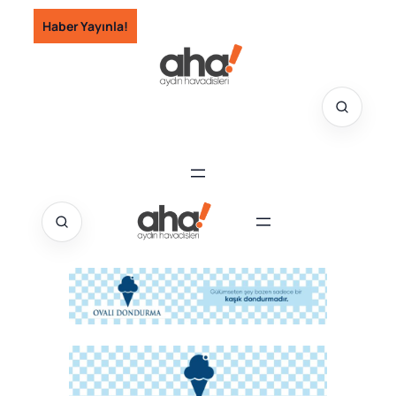
İçeriğe
Haber Yayınla!
geç